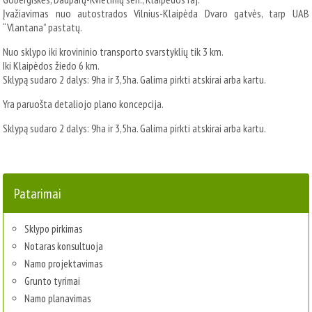
Įvažiavimas nuo autostrados Vilnius-Klaipėda Dvaro gatvės, tarp UAB
“Vlantana” pastatų.
Nuo sklypo iki krovininio transporto svarstyklių tik 3 km.
Iki Klaipėdos žiedo 6 km.
Sklypą sudaro 2 dalys: 9ha ir 3,5ha. Galima pirkti atskirai arba kartu.
Yra paruošta detaliojo plano koncepcija.
Sklypą sudaro 2 dalys: 9ha ir 3,5ha. Galima pirkti atskirai arba kartu.
Patarimai
Sklypo pirkimas
Notaras konsultuoja
Namo projektavimas
Grunto tyrimai
Namo planavimas