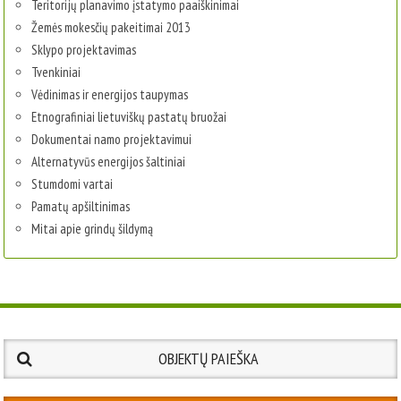
Teritorijų planavimo įstatymo paaiškinimai
Žemės mokesčių pakeitimai 2013
Sklypo projektavimas
Tvenkiniai
Vėdinimas ir energijos taupymas
Etnografiniai lietuviškų pastatų bruožai
Dokumentai namo projektavimui
Alternatyvūs energijos šaltiniai
Stumdomi vartai
Pamatų apšiltinimas
Mitai apie grindų šildymą
OBJEKTŲ PAIEŠKA