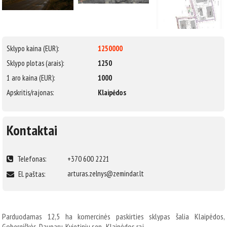
Sklypo kaina (EUR):
1250000
Sklypo plotas (arais):
1250
1 aro kaina (EUR):
1000
Apskritis/rajonas:
Klaipėdos
Kontaktai
Telefonas:
+370 600 2221
arturas.zelnys@zemindar.lt
El. paštas:
Parduodamas 12,5 ha komercinės paskirties sklypas šalia Klaipėdos,
Gobergiškės, Dauparų-Kvietinių sen., Klaipėdos raj.